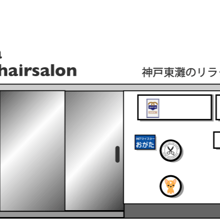
髪屋です。プレミアムなリラクゼーションをお過ごし下さい。女性のお客様に好評の日本剃刀での